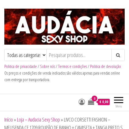
Audacia Sexy Shop
Politica de privacidade
/
Sobre nós
/
Termos e condições
/
Politica de devolução
Os preços e condições de venda indicados são válidos apenas para vendas online
com entrega por transportadora.
0
€ 0,00
Menu
Início
»
Loja – Audacia Sexy Shop
»
LIVCO CORSETTI FASHION –
MELISENDA CF 1709 ROUPÃO DE BANHO + CAMISETA + TANGA PRETO S