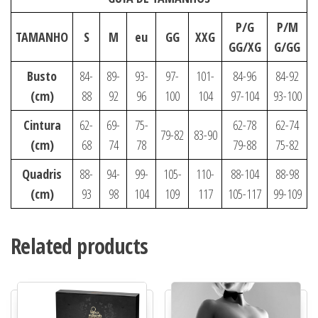
P/G
P/M
TAMANHO
S
M
eu
GG
XXG
GG/XG
G/GG
Busto
84-
89-
93-
97-
101-
84-96
84-92
(cm)
88
92
96
100
104
97-104
93-100
Cintura
62-
69-
75-
62-78
62-74
79-82
83-90
(cm)
68
74
78
79-88
75-82
Quadris
88-
94-
99-
105-
110-
88-104
88-98
(cm)
93
98
104
109
117
105-117
99-109
Related products