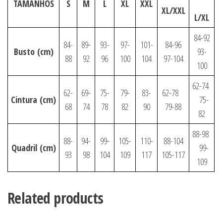
TAMANHOS
S
M
L
XL
XXL
XL/XXL
L/XL
84-92
84-
89-
93-
97-
101-
84-96
Busto
(cm)
93-
88
92
96
100
104
97-104
100
62-74
62-
69-
75-
79-
83-
62-78
Cintura
(cm)
75-
68
74
78
82
90
79-88
82
88-98
88-
94-
99-
105-
110-
88-104
Quadril
(cm)
99-
93
98
104
109
117
105-117
109
Related products