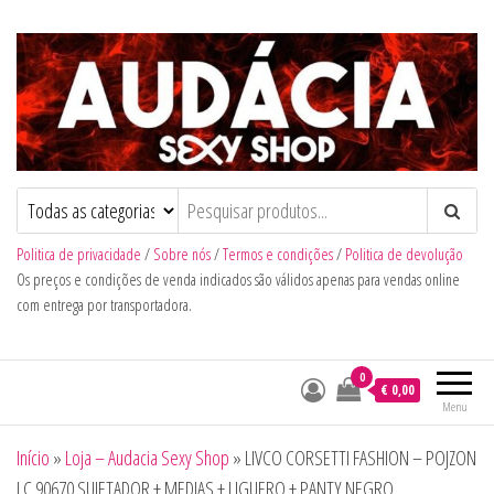
Audacia Sexy Shop
Politica de privacidade
/
Sobre nós
/
Termos e condições
/
Politica de devolução
Os preços e condições de venda indicados são válidos apenas para vendas online
com entrega por transportadora.
0
€ 0,00
Menu
Início
»
Loja – Audacia Sexy Shop
»
LIVCO CORSETTI FASHION – POJZON
LC 90670 SUJETADOR + MEDIAS + LIGUERO + PANTY NEGRO