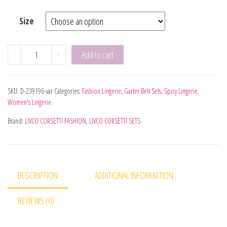
Size
LIVCO CORSETTI FASHION - POJZON LC 90670 SUJETADOR 
-
+
Add to cart
SKU:
D-239196-var
Categories:
Fashion Lingerie
,
Garter Belt Sets
,
Spicy Lingerie
,
Women's Lingerie
Brand:
LIVCO CORSETTI FASHION
,
LIVCO CORSETTI SETS
DESCRIPTION
ADDITIONAL INFORMATION
REVIEWS (0)