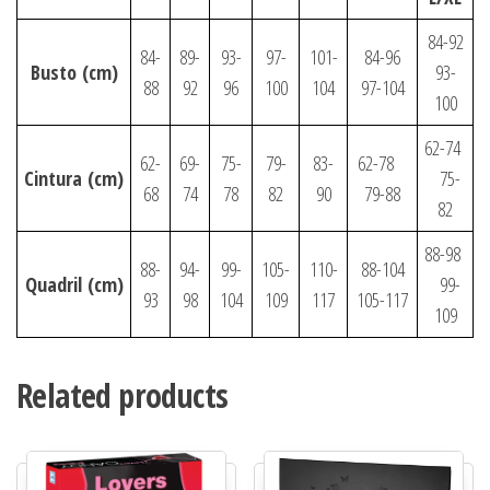
84-92
84-
89-
93-
97-
101-
84-96
Busto
(cm)
93-
88
92
96
100
104
97-104
100
62-74
62-
69-
75-
79-
83-
62-78
Cintura
(cm)
75-
68
74
78
82
90
79-88
82
88-98
88-
94-
99-
105-
110-
88-104
Quadril
(cm)
99-
93
98
104
109
117
105-117
109
Related products