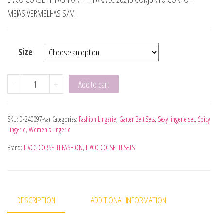
MEIAS VERMELHAS S/M
Size
LIVCO CORSETTI FASHION - THIARA LC 20213 SET BODY + 
-
+
Add to cart
SKU:
D-240097-var
Categories:
Fashion Lingerie
,
Garter Belt Sets
,
Sexy lingerie set
,
Spicy
Lingerie
,
Women's Lingerie
Brand:
LIVCO CORSETTI FASHION
,
LIVCO CORSETTI SETS
DESCRIPTION
ADDITIONAL INFORMATION