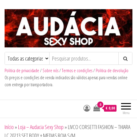
Audacia Sexy Shop
Politica de privacidade
/
Sobre nós
/
Termos e condições
/
Politica de devolução
Os preços e condições de venda indicados são válidos apenas para vendas online
com entrega por transportadora.
0
€ 0,00
Menu
Início
»
Loja – Audacia Sexy Shop
»
LIVCO CORSETTI FASHION – THIARA
LC 20213 SET BODY + MEDIAS ROJA S/M