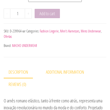
MACHO - ARNES ROMANO AMARILLO S/M quantity
-
+
Add to cart
SKU:
D-239964-var
Categories:
Fashion Lingerie
,
Men's Harnesses
,
Mens Underwear
,
Ofertas
Brand:
MACHO UNDERWEAR
DESCRIPTION
ADDITIONAL INFORMATION
REVIEWS (0)
O arnês romano elástico, tanto à frente como atrás, representa uma
inovação revolucionária no mundo da moda e do conforto. Projetado