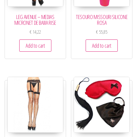
LEG AVENUE – MEDIAS
TESOURO MISSOURI SILICONE
MICRONET DE BAIXA RISE
ROSA
€
14,22
€
55,85
Add to cart
Add to cart