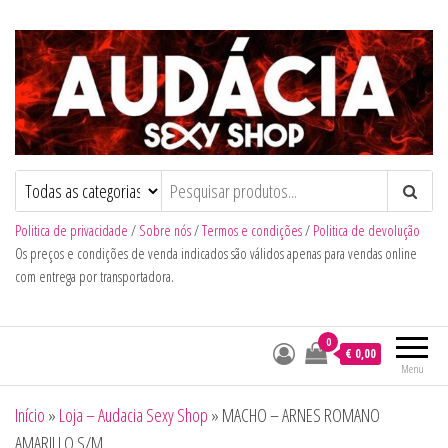
Audacia Sexy Shop
Politica de privacidade
/
Sobre nós
/
Termos e condições
/
Politica de devolução
Os preços e condições de venda indicados são válidos apenas para vendas online
com entrega por transportadora.
0
€ 0,00
Menu
Início
»
Loja – Audacia Sexy Shop
»
MACHO – ARNES ROMANO
AMARILLO S/M