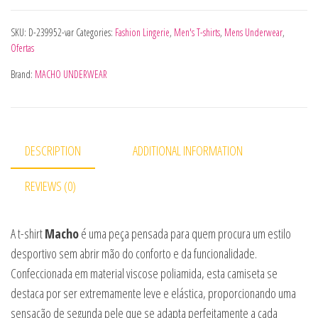
SKU:
D-239952-var
Categories:
Fashion Lingerie
,
Men's T-shirts
,
Mens Underwear
,
Ofertas
Brand:
MACHO UNDERWEAR
DESCRIPTION
ADDITIONAL INFORMATION
REVIEWS (0)
A t-shirt
Macho
é uma peça pensada para quem procura um estilo
desportivo sem abrir mão do conforto e da funcionalidade.
Confeccionada em material viscose poliamida, esta camiseta se
destaca por ser extremamente leve e elástica, proporcionando uma
sensação de segunda pele que se adapta perfeitamente a cada