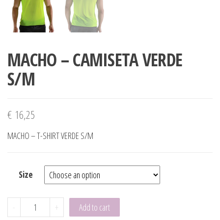
MACHO – CAMISETA VERDE
S/M
€
16,25
MACHO – T-SHIRT VERDE S/M
Size
MACHO - CAMISETA VERDE S/M quantity
-
+
Add to cart