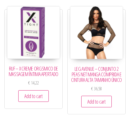
RUF – X CREME ORGSMICO DE
LEG AVENUE – CONJUNTO 2
MASSAGEM ÍNTIMA APERTADO
PEAS NET MANGA COMPRIDA E
CINTURA ALTA TAMANHO ÚNICO
€
14,22
€
36,58
Add to cart
Add to cart