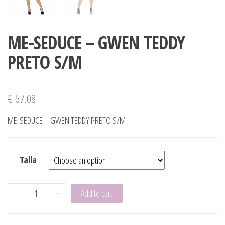
ME-SEDUCE – GWEN TEDDY
PRETO S/M
€
67,08
ME-SEDUCE – GWEN TEDDY PRETO S/M
Talla
ME-SEDUCE - GWEN TEDDY PRETO S/M quantity
-
+
Add to cart