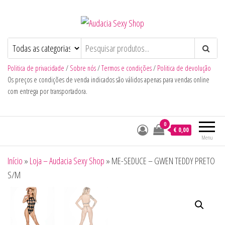
Audacia Sexy Shop
Politica de privacidade
/
Sobre nós
/
Termos e condições
/
Politica de devolução
Os preços e condições de venda indicados são válidos apenas para vendas online
com entrega por transportadora.
0
€ 0,00
Menu
Início
»
Loja – Audacia Sexy Shop
»
ME-SEDUCE – GWEN TEDDY PRETO
S/M