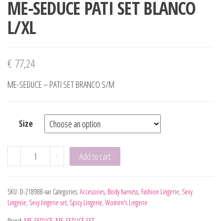
ME-SEDUCE PATI SET BLANCO
L/XL
€
77,24
ME-SEDUCE – PATI SET BRANCO S/M
Size
ME-SEDUCE PATI SET BLANCO L/XL quantity
-
+
Add to cart
SKU:
D-218988-var
Categories:
Accesories
,
Body harness
,
Fashion Lingerie
,
Sexy
Lingerie
,
Sexy lingerie set
,
Spicy Lingerie
,
Women's Lingerie
Brand:
ME-SEDUCE
,
ME-SEDUCE SET