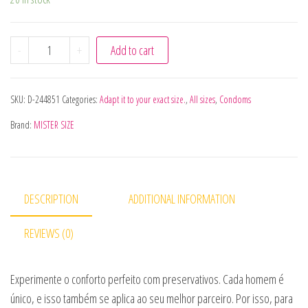
MISTER SIZE - KIT DE TESTE COM 3 CAMISINHAS DE TAM
-
+
Add to cart
SKU:
D-244851
Categories:
Adapt it to your exact size.
,
All sizes
,
Condoms
Brand:
MISTER SIZE
DESCRIPTION
ADDITIONAL INFORMATION
REVIEWS (0)
Experimente o conforto perfeito com preservativos. Cada homem é
único, e isso também se aplica ao seu melhor parceiro. Por isso, para