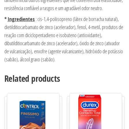
também inclui outros ingredientes que lhe conferem boa elasticidade,
resistência confiável a rasgos e um agradável odor neutro.
*
Ingredientes
: cis-1,4-poliisopreno (látex de borracha natural),
dietilditiocarbamato de zinco (acelerador), fenol, 4-metil, produtos de
reação com diciclopentadieno e isobuteno (antioxidante),
dibutilditiocarbamato de zinco (acelerador), óxido de zinco (ativador
de vulcanização), enxofre (agente vulcanizante), hidróxido de potássio
(sabão), álcool graxo (sabão).
Related products