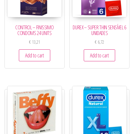
CONTROL – FINISSIMO
DUREX – SUPER THIN SENSÍVEL 6
CONDOMS 24 UNITS
UNIDADES
€
13,21
€
6,72
Add to cart
Add to cart