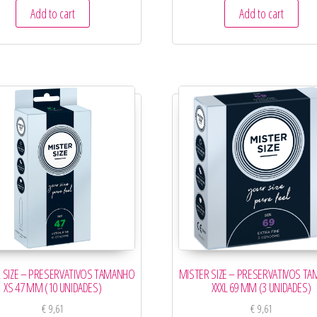
Add to cart
Add to cart
 SIZE – PRESERVATIVOS TAMANHO
MISTER SIZE – PRESERVATIVOS T
XS 47 MM (10 UNIDADES)
XXXL 69 MM (3 UNIDADES)
€
9,61
€
9,61