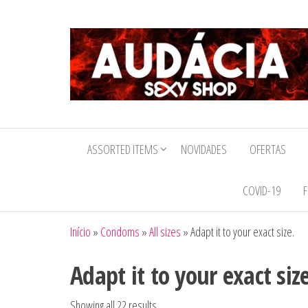
Audacia
Sexy
ASSORTED ITEMS
NOVIDADES
OFERTAS
Shop
COVID-19
F
Início
»
Condoms
»
All sizes
»
Adapt it to your exact size.
Adapt it to your exact siz
Showing all 22 results