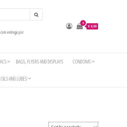
0
o
€ 0,00
e com entrega por
IACS
BAGS, FLYERS AND DISPLAYS
CONDOMS
OILS AND LUBES