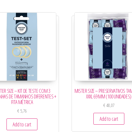
TER SIZE – KIT DE TESTE COM 3
MISTER SIZE – PRESERVATIVOS T
NHAS DE TAMANHOS DIFERENTES +
XXXL 69 MM (100 UNIDADES)
FITA MÉTRICA
€
48,07
€
5,76
Add to cart
Add to cart