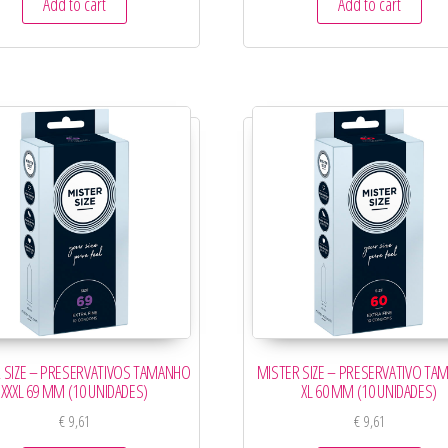
Add to cart
Add to cart
 SIZE – PRESERVATIVOS TAMANHO
MISTER SIZE – PRESERVATIVO T
XXXL 69 MM (10 UNIDADES)
XL 60 MM (10 UNIDADES)
€
9,61
€
9,61