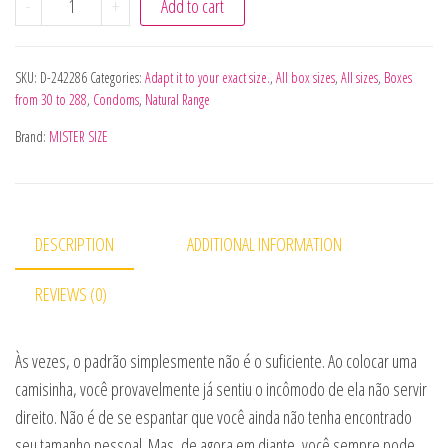
-
+
Add to cart
SKU:
D-242286
Categories:
Adapt it to your exact size.
,
All box sizes
,
All sizes
,
Boxes
from 30 to 288
,
Condoms
,
Natural Range
Brand:
MISTER SIZE
DESCRIPTION
ADDITIONAL INFORMATION
REVIEWS (0)
Às vezes, o padrão simplesmente não é o suficiente. Ao colocar uma
camisinha, você provavelmente já sentiu o incômodo de ela não servir
direito. Não é de se espantar que você ainda não tenha encontrado
seu tamanho pessoal. Mas, de agora em diante, você sempre pode