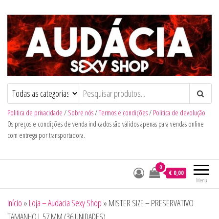
Audacia Sexy Shop
Politica de privacidade
/
Sobre nós
/
Termos e condições
/
Politica de devolução
Os preços e condições de venda indicados são válidos apenas para vendas online
com entrega por transportadora.
0
€ 0,00
Menu
Início
»
Loja – Audacia Sexy Shop
»
MISTER SIZE – PRESERVATIVO
TAMANHO L 57 MM (36 UNIDADES)