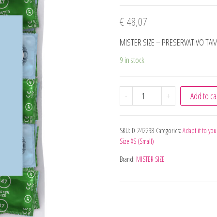
€
48,07
MISTER SIZE – PRESERVATIVO TA
9 in stock
MISTER SIZE - PRESERV
-
+
Add to ca
SKU:
D-242298
Categories:
Adapt it to you
Size XS (Small)
Brand:
MISTER SIZE