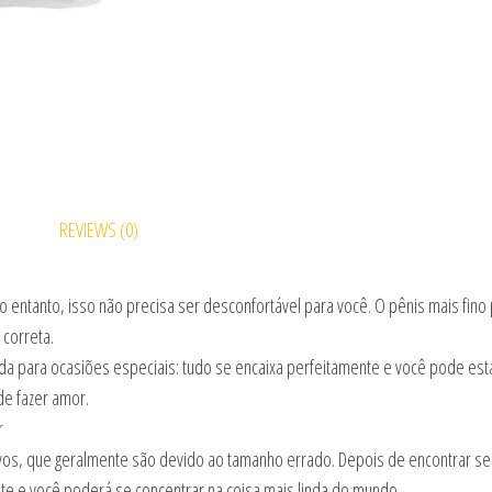
REVIEWS (0)
ntanto, isso não precisa ser desconfortável para você. O pênis mais fino p
correta.
a para ocasiões especiais: tudo se encaixa perfeitamente e você pode est
de fazer amor.
r
os, que geralmente são devido ao tamanho errado. Depois de encontrar seu 
te e você poderá se concentrar na coisa mais linda do mundo.