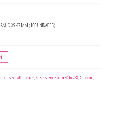
MANHO XS 47 MM (100 UNIDADES)
ATIVO TAMANHO XS 47 MM (100 UNIDADES) quantity
rt
r exact size.
,
All box sizes
,
All sizes
,
Boxes from 30 to 288
,
Condoms
,