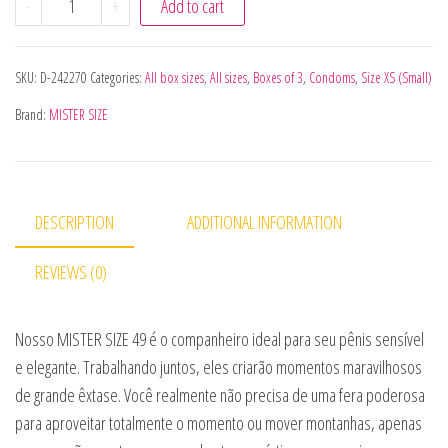
-
+
Add to cart
SKU:
D-242270
Categories:
All box sizes
,
All sizes
,
Boxes of 3
,
Condoms
,
Size XS (Small)
Brand:
MISTER SIZE
DESCRIPTION
ADDITIONAL INFORMATION
REVIEWS (0)
Nosso MISTER SIZE 49 é o companheiro ideal para seu pênis sensível
e elegante. Trabalhando juntos, eles criarão momentos maravilhosos
de grande êxtase. Você realmente não precisa de uma fera poderosa
para aproveitar totalmente o momento ou mover montanhas, apenas