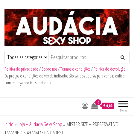
Audacia Sexy Shop
Politica de privacidade
/
Sobre nós
/
Termos e condições
/
Politica de devolução
Os preços e condições de venda indicados são válidos apenas para vendas online
com entrega por transportadora.
0
€ 0,00
Menu
Início
»
Loja – Audacia Sexy Shop
»
MISTER SIZE – PRESERVATIVO
TAMANHO S 49 MM (3 UNIDADES)