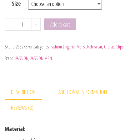
Size
PASSION 031 SLIP MIKE RED S/M quantity
-
+
Add to cart
SKU:
D-233276-var
Categories:
Fashion Lingerie
,
Mens Underwear
,
Ofertas
,
Slips
Brand:
PASSION
,
PASSION MEN
DESCRIPTION
ADDITIONAL INFORMATION
REVIEWS (0)
Material: