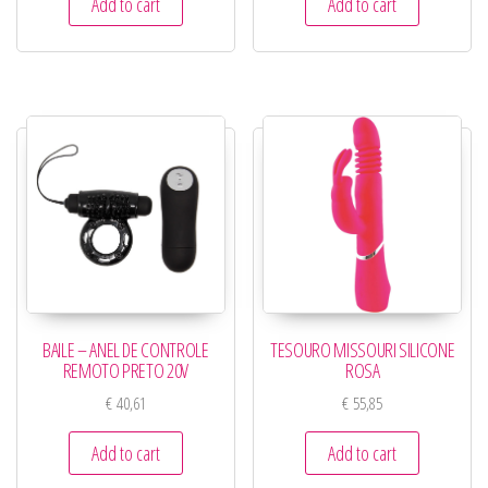
Add to cart
Add to cart
BAILE – ANEL DE CONTROLE
TESOURO MISSOURI SILICONE
REMOTO PRETO 20V
ROSA
€
40,61
€
55,85
Add to cart
Add to cart