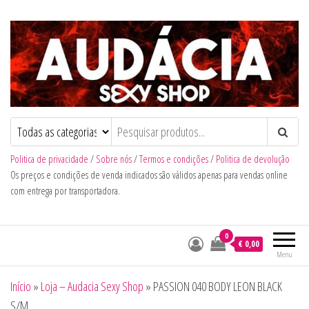
Audacia Sexy Shop
Politica de privacidade
/
Sobre nós
/
Termos e condições
/
Politica de devolução
Os preços e condições de venda indicados são válidos apenas para vendas online
com entrega por transportadora.
0
€ 0,00
Menu
Início
»
Loja – Audacia Sexy Shop
»
PASSION 040 BODY LEON BLACK
S/M