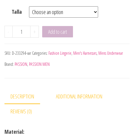
Talla
PASSION 040 BODY LEON BLACK S/M quantity
-
+
Add to cart
SKU:
D-233294-var
Categories:
Fashion Lingerie
,
Men's Harnesses
,
Mens Underwear
Brand:
PASSION
,
PASSION MEN
DESCRIPTION
ADDITIONAL INFORMATION
REVIEWS (0)
Material: