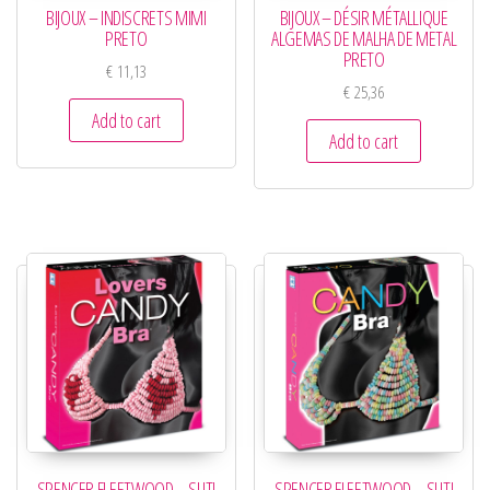
BIJOUX – INDISCRETS MIMI
BIJOUX – DÉSIR MÉTALLIQUE
PRETO
ALGEMAS DE MALHA DE METAL
PRETO
€
11,13
€
25,36
Add to cart
Add to cart
SPENCER FLEETWOOD – SUTI
SPENCER FLEETWOOD – SUTI