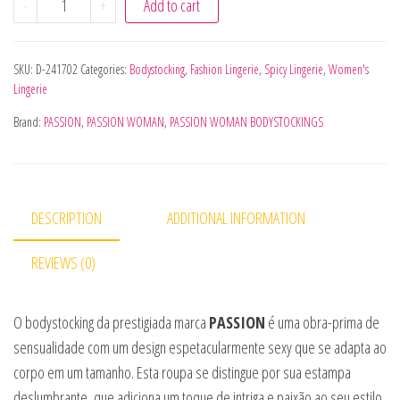
-
+
Add to cart
SKU:
D-241702
Categories:
Bodystocking
,
Fashion Lingerie
,
Spicy Lingerie
,
Women's
Lingerie
Brand:
PASSION
,
PASSION WOMAN
,
PASSION WOMAN BODYSTOCKINGS
DESCRIPTION
ADDITIONAL INFORMATION
REVIEWS (0)
O bodystocking da prestigiada marca
PASSION
é uma obra-prima de
sensualidade com um design espetacularmente sexy que se adapta ao
corpo em um tamanho. Esta roupa se distingue por sua estampa
deslumbrante, que adiciona um toque de intriga e paixão ao seu estilo.