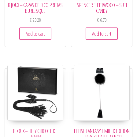
BIJOUX – CAPAS DE BICO PRETAS
SPENCER FLEETWOOD – SUTI
BURLESQUE
CANDY
€
20,28
€
6,70
Add to cart
Add to cart
BIJOUX – LILLY CHICOTE DE
FETISH FANTASY LIMITED EDITION
FRANJA
– BLACK FEATHER CROP