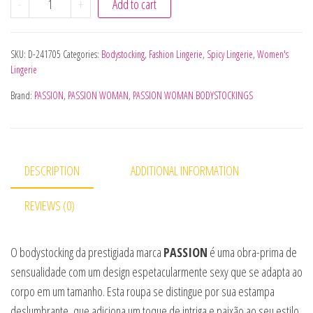
-
+
Add to cart
SKU:
D-241705
Categories:
Bodystocking
,
Fashion Lingerie
,
Spicy Lingerie
,
Women's
Lingerie
Brand:
PASSION
,
PASSION WOMAN
,
PASSION WOMAN BODYSTOCKINGS
DESCRIPTION
ADDITIONAL INFORMATION
REVIEWS (0)
O bodystocking da prestigiada marca
PASSION
é uma obra-prima de
sensualidade com um design espetacularmente sexy que se adapta ao
corpo em um tamanho. Esta roupa se distingue por sua estampa
deslumbrante, que adiciona um toque de intriga e paixão ao seu estilo.