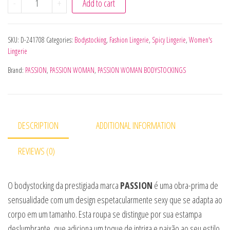
-
+
Add to cart
SKU:
D-241708
Categories:
Bodystocking
,
Fashion Lingerie
,
Spicy Lingerie
,
Women's
Lingerie
Brand:
PASSION
,
PASSION WOMAN
,
PASSION WOMAN BODYSTOCKINGS
DESCRIPTION
ADDITIONAL INFORMATION
REVIEWS (0)
O bodystocking da prestigiada marca
PASSION
é uma obra-prima de
sensualidade com um design espetacularmente sexy que se adapta ao
corpo em um tamanho. Esta roupa se distingue por sua estampa
deslumbrante, que adiciona um toque de intriga e paixão ao seu estilo.