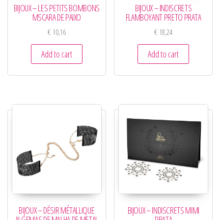
BIJOUX – LES PETITS BOMBONS
BIJOUX – INDISCRETS
MSCARA DE PAIXO
FLAMBOYANT PRETO PRATA
€
10,16
€
18,24
Add to cart
Add to cart
BIJOUX – DÉSIR MÉTALLIQUE
BIJOUX – INDISCRETS MIMI
ALGEMAS DE MALHA DE METAL
PRATA