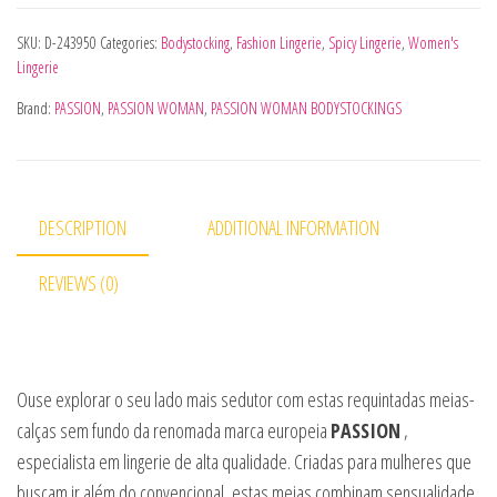
SKU:
D-243950
Categories:
Bodystocking
,
Fashion Lingerie
,
Spicy Lingerie
,
Women's
Lingerie
Brand:
PASSION
,
PASSION WOMAN
,
PASSION WOMAN BODYSTOCKINGS
DESCRIPTION
ADDITIONAL INFORMATION
REVIEWS (0)
Ouse explorar o seu lado mais sedutor com estas requintadas meias-
calças sem fundo da renomada marca europeia
PASSION
,
especialista em lingerie de alta qualidade. Criadas para mulheres que
buscam ir além do convencional, estas meias combinam sensualidade,