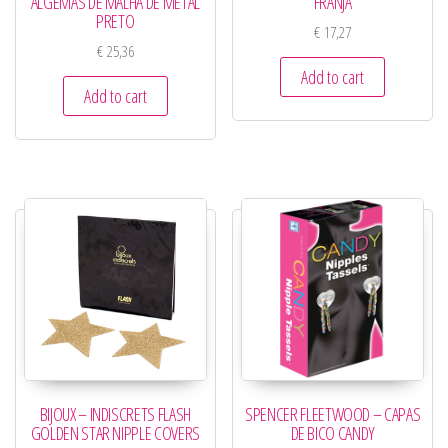
ALGEMAS DE MALHA DE METAL
FRANJA
PRETO
€
17,27
€
25,36
Add to cart
Add to cart
BIJOUX – INDISCRETS FLASH
SPENCER FLEETWOOD – CAPAS
GOLDEN STAR NIPPLE COVERS
DE BICO CANDY