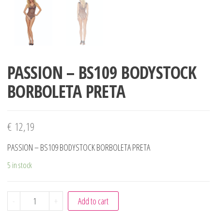
PASSION – BS109 BODYSTOCK
BORBOLETA PRETA
€
12,19
PASSION – BS109 BODYSTOCK BORBOLETA PRETA
5 in stock
PASSION - BS109 BODYSTOCK BORBOLETA PRETA quantity
-
+
Add to cart