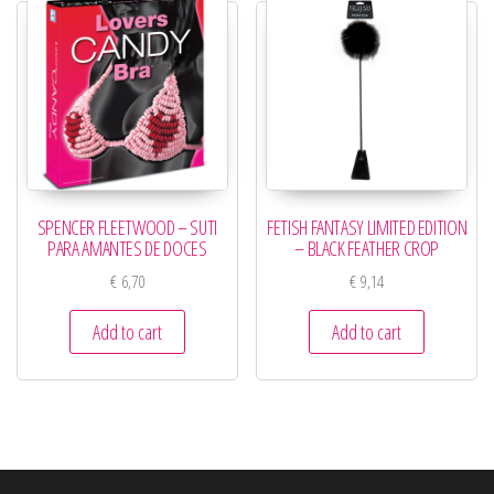
SPENCER FLEETWOOD – SUTI
FETISH FANTASY LIMITED EDITION
PARA AMANTES DE DOCES
– BLACK FEATHER CROP
€
6,70
€
9,14
Add to cart
Add to cart