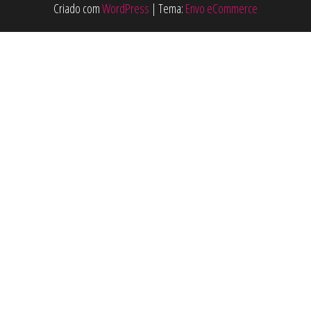
Criado com
WordPress
|
Tema:
Envo eCommerce