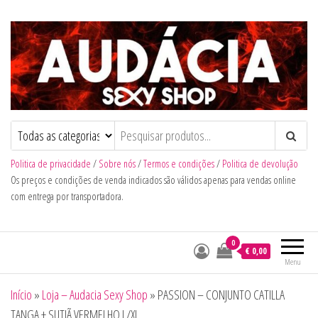
Audacia Sexy Shop
Politica de privacidade
/
Sobre nós
/
Termos e condições
/
Politica de devolução
Os preços e condições de venda indicados são válidos apenas para vendas online
com entrega por transportadora.
0
€ 0,00
Menu
Início
»
Loja – Audacia Sexy Shop
»
PASSION – CONJUNTO CATILLA
TANGA + SUTIÃ VERMELHO L/XL