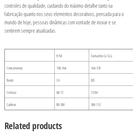
controles de qualidade, cuidando do máximo detalhe tanto na
fabricação quanto nos seus elementos decorativos, pensada para o
mundo de hoje, pessoas dinâmicas com vontade de inovar e se
sentirem sempre atualizadas.
P/M
Tamanho G/GG
Crescimiento
158-164
164-170
Busto
CA
BD
Cintura
60-72
72-84
Caderas
88-100
100-112
Related products