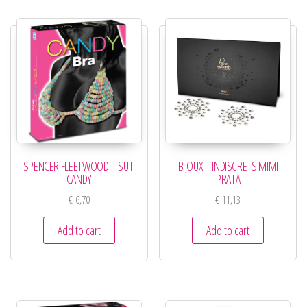
SPENCER FLEETWOOD – SUTI
BIJOUX – INDISCRETS MIMI
CANDY
PRATA
€
6,70
€
11,13
Add to cart
Add to cart