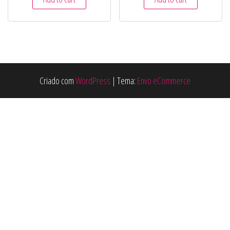
Criado com
WordPress
|
Tema:
Envo eCommerce