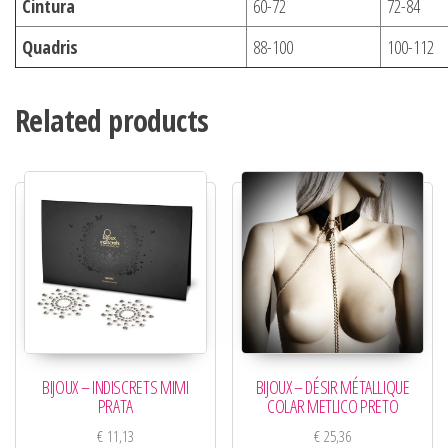
Cintura
60-72
72-84
Quadris
88-100
100-112
Related products
BIJOUX – INDISCRETS MIMI
BIJOUX – DÉSIR MÉTALLIQUE
PRATA
COLAR METLICO PRETO
€
11,13
€
25,36