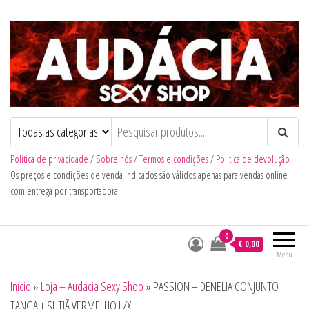
Audacia Sexy Shop
Politica de privacidade
/
Sobre nós
/
Termos e condições
/
Politica de devolução
Os preços e condições de venda indicados são válidos apenas para vendas online
com entrega por transportadora.
0
€ 0,00
Menu
Início
»
Loja – Audacia Sexy Shop
»
PASSION – DENELIA CONJUNTO
TANGA + SUTIÃ VERMELHO L/XL