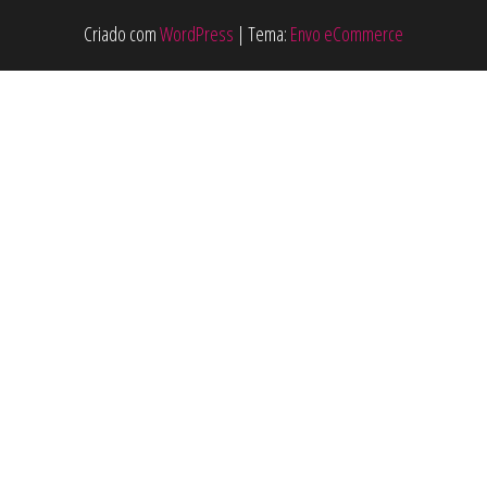
Criado com
WordPress
|
Tema:
Envo eCommerce