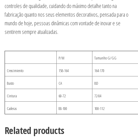
controles de qualidade, cuidando do máximo detalhe tanto na
fabricação quanto nos seus elementos decorativos, pensada para o
mundo de hoje, pessoas dinâmicas com vontade de inovar e se
sentirem sempre atualizadas.
P/M
Tamanho G/GG
Crescimiento
158-164
164-170
Busto
CA
BD
Cintura
60-72
72-84
Caderas
88-100
100-112
Related products