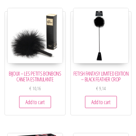
BIJOUX – LES PETITS BONBONS
FETISH FANTASY LIMITED EDITION
CANETA ESTIMULANTE
– BLACK FEATHER CROP
€
10,16
€
9,14
Add to cart
Add to cart