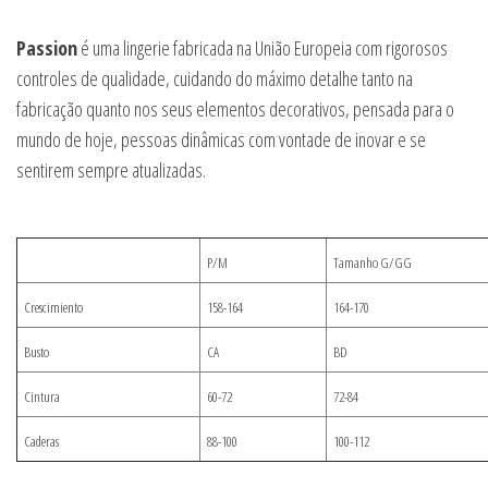
Passion
é uma lingerie fabricada na União Europeia com rigorosos
controles de qualidade, cuidando do máximo detalhe tanto na
fabricação quanto nos seus elementos decorativos, pensada para o
mundo de hoje, pessoas dinâmicas com vontade de inovar e se
sentirem sempre atualizadas.
P/M
Tamanho G/GG
Crescimiento
158-164
164-170
Busto
CA
BD
Cintura
60-72
72-84
Caderas
88-100
100-112