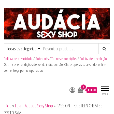
Audacia Sexy Shop
Politica de privacidade
/
Sobre nós
/
Termos e condições
/
Politica de devolução
Os preços e condições de venda indicados são válidos apenas para vendas online
com entrega por transportadora.
0
€ 0,00
Menu
Início
»
Loja – Audacia Sexy Shop
»
PASSION – KRISTEEN CHEMISE
PRETO S/M