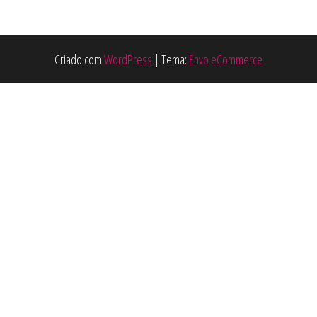
Criado com
WordPress
|
Tema:
Envo eCommerce