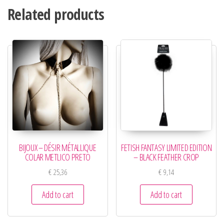
Related products
BIJOUX – DÉSIR MÉTALLIQUE
FETISH FANTASY LIMITED EDITION
COLAR METLICO PRETO
– BLACK FEATHER CROP
€
25,36
€
9,14
Add to cart
Add to cart