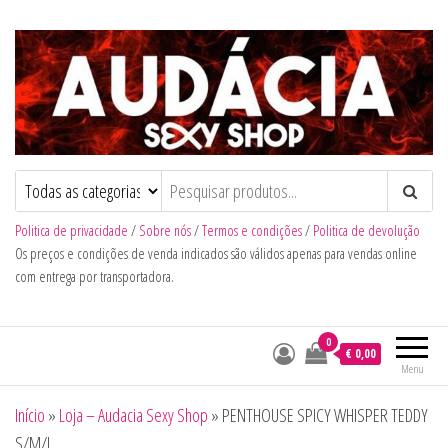
Audacia Sexy Shop
Politica de privacidade
/
Sobre nós
/
Termos e condições
/
Politica de devolução
Os preços e condições de venda indicados são válidos apenas para vendas online
com entrega por transportadora.
0
€ 0,00
Menu
Início
»
Loja – Audacia Sexy Shop
»
PENTHOUSE SPICY WHISPER TEDDY
S/M/L