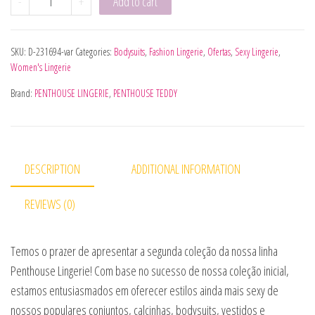
-
+
Add to cart
SKU:
D-231694-var
Categories:
Bodysuits
,
Fashion Lingerie
,
Ofertas
,
Sexy Lingerie
,
Women's Lingerie
Brand:
PENTHOUSE LINGERIE
,
PENTHOUSE TEDDY
DESCRIPTION
ADDITIONAL INFORMATION
REVIEWS (0)
Temos o prazer de apresentar a segunda coleção da nossa linha
Penthouse Lingerie! Com base no sucesso de nossa coleção inicial,
estamos entusiasmados em oferecer estilos ainda mais sexy de
nossos populares conjuntos, calcinhas, bodysuits, vestidos e