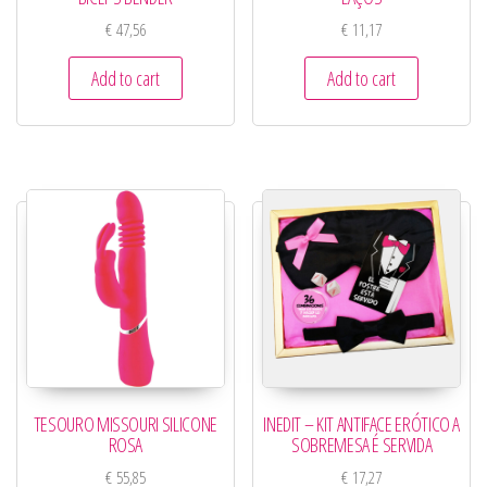
€
47,56
€
11,17
Add to cart
Add to cart
TESOURO MISSOURI SILICONE
INEDIT – KIT ANTIFACE ERÓTICO A
ROSA
SOBREMESA É SERVIDA
€
55,85
€
17,27