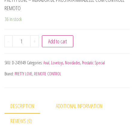
REMOTO
36 in stock
PRETTY LOVE - VIBRADOR DE PRÓSTATA MIRABELLE COM 
-
+
Add to cart
SKU:
D-245949
Categories:
Anal
,
Lovetoys
,
Novidades
,
Prostatic Special
Brand:
PRETTY LOVE
,
REMOTE CONTROL
DESCRIPTION
ADDITIONAL INFORMATION
REVIEWS (0)