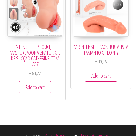
INTENSE DEEP TOUCH –
MR INTENSE – PACKER REALISTA
MASTURBADOR VIBRATÓRIO E
TAMANHO G FLOPPY
DE SUCÇÃO CATHERINE COM
€
19,26
VOZ
€
81,27
Add to cart
Add to cart
Criado com
WordPress
|
Tema:
Envo eCommerce