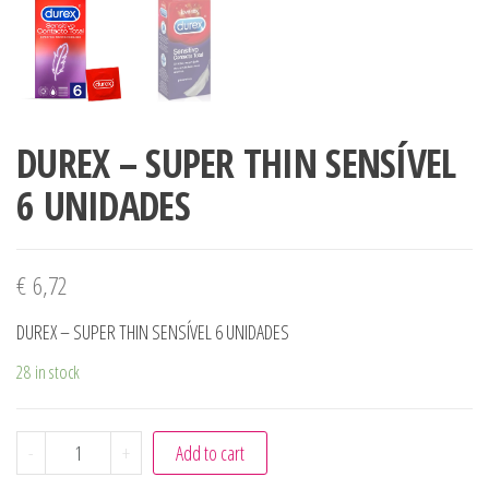
DUREX – SUPER THIN SENSÍVEL
6 UNIDADES
€
6,72
DUREX – SUPER THIN SENSÍVEL 6 UNIDADES
28 in stock
DUREX - SUPER THIN SENSÍVEL 6 UNIDADES quantity
-
+
Add to cart