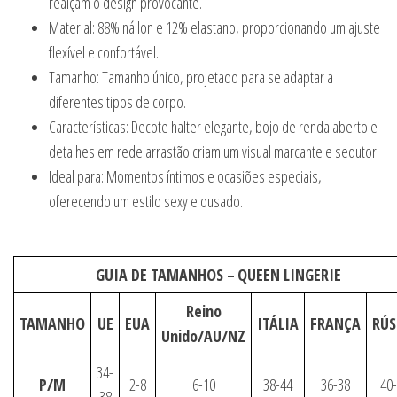
realçam o design provocante.
Material: 88% náilon e 12% elastano, proporcionando um ajuste
flexível e confortável.
Tamanho: Tamanho único, projetado para se adaptar a
diferentes tipos de corpo.
Características: Decote halter elegante, bojo de renda aberto e
detalhes em rede arrastão criam um visual marcante e sedutor.
Ideal para: Momentos íntimos e ocasiões especiais,
oferecendo um estilo sexy e ousado.
GUIA DE TAMANHOS –
QUEEN LINGERIE
Reino
TAMANHO
UE
EUA
ITÁLIA
FRANÇA
RÚS
Unido/AU/NZ
34-
P/M
2-8
6-10
38-44
36-38
40