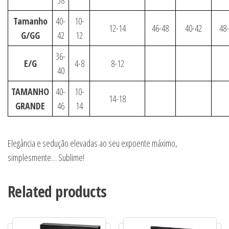
38
Tamanho
40-
10-
12-14
46-48
40-42
48
G/GG
42
12
36-
E/G
4-8
8-12
40
TAMANHO
40-
10-
14-18
GRANDE
46
14
Elegância e sedução elevadas ao seu expoente máximo,
simplesmente… Sublime!
Related products