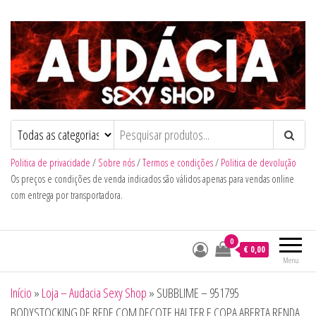
Audacia Sexy Shop
Politica de privacidade
/
Sobre nós
/
Termos e condições
/
Politica de devolução
Os preços e condições de venda indicados são válidos apenas para vendas online
com entrega por transportadora.
0
€ 0,00
Menu
Início
»
Loja – Audacia Sexy Shop
»
SUBBLIME – 951795
BODYSTOCKING DE REDE COM DECOTE HALTER E COPA ABERTA RENDA