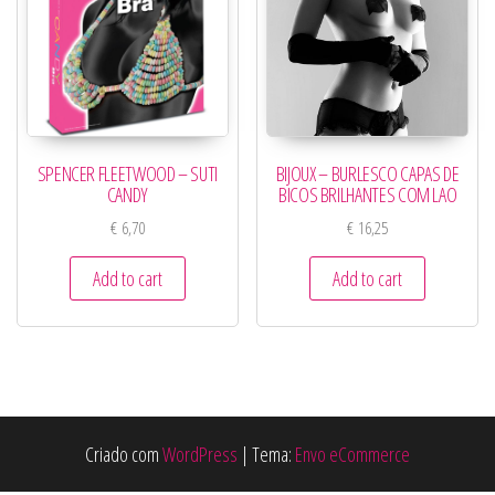
SPENCER FLEETWOOD – SUTI
BIJOUX – BURLESCO CAPAS DE
CANDY
BICOS BRILHANTES COM LAO
€
6,70
€
16,25
Add to cart
Add to cart
Criado com
WordPress
|
Tema:
Envo eCommerce