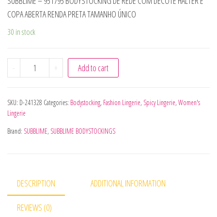
SUBBLIME – 951795 BODYSTOCKING DE REDE COM DECOTE HALTER E
COPA ABERTA RENDA PRETA TAMANHO ÚNICO
30 in stock
SUBBLIME - 951795 BODYSTOCKING DE REDE COM DECOTE
-
+
Add to cart
SKU:
D-241328
Categories:
Bodystocking
,
Fashion Lingerie
,
Spicy Lingerie
,
Women's
Lingerie
Brand:
SUBBLIME
,
SUBBLIME BODYSTOCKINGS
DESCRIPTION
ADDITIONAL INFORMATION
REVIEWS (0)