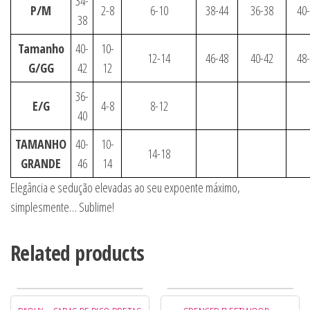
34-
P/M
2-8
6-10
38-44
36-38
40
38
Tamanho
40-
10-
12-14
46-48
40-42
48
G/GG
42
12
36-
E/G
4-8
8-12
40
TAMANHO
40-
10-
14-18
GRANDE
46
14
Elegância e sedução elevadas ao seu expoente máximo,
simplesmente… Sublime!
Related products