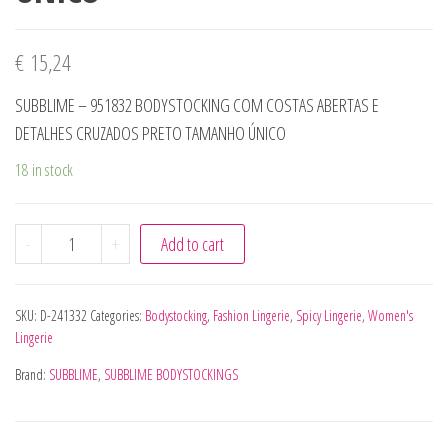
€
15,24
SUBBLIME – 951832 BODYSTOCKING COM COSTAS ABERTAS E
DETALHES CRUZADOS PRETO TAMANHO ÚNICO
18 in stock
SUBBLIME - 951832 BODYSTOCKING COM COSTAS ABERTA
-
+
Add to cart
SKU:
D-241332
Categories:
Bodystocking
,
Fashion Lingerie
,
Spicy Lingerie
,
Women's
Lingerie
Brand:
SUBBLIME
,
SUBBLIME BODYSTOCKINGS