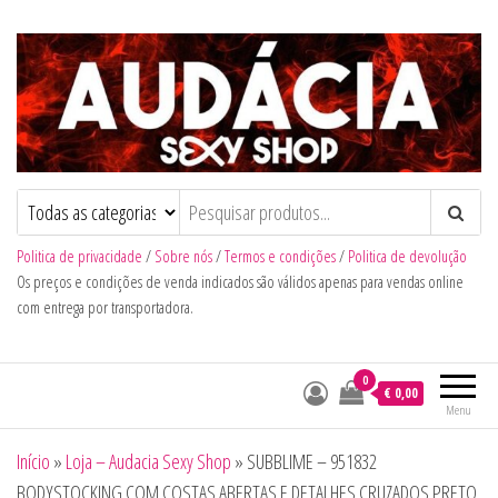
Audacia Sexy Shop
Politica de privacidade
/
Sobre nós
/
Termos e condições
/
Politica de devolução
Os preços e condições de venda indicados são válidos apenas para vendas online
com entrega por transportadora.
0
€ 0,00
Menu
Início
»
Loja – Audacia Sexy Shop
»
SUBBLIME – 951832
BODYSTOCKING COM COSTAS ABERTAS E DETALHES CRUZADOS PRETO