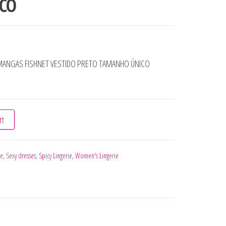
CO
MANGAS FISHNET VESTIDO PRETO TAMANHO ÚNICO
TO SEM MANGAS FISHNET VESTIDO PRETO TAMANHO ÚNICO qua
rt
ie
,
Sexy dresses
,
Spicy Lingerie
,
Women's Lingerie