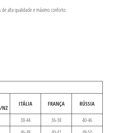
 de alta qualidade e máximo conforto.
ITÁLIA
FRANÇA
RÚSSIA
U/NZ
38-44
36-38
40-46
46-48
40-42
48-50