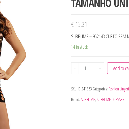
TAMANHO ÚNI
€
13,21
SUBBLIME – 952143 CURTO SEM 
14 in stock
SUBBLIME - 952143 CUR
-
+
Add to ca
SKU:
D-241363
Categories:
Fashion Linger
Brand:
SUBBLIME
,
SUBBLIME DRESSES