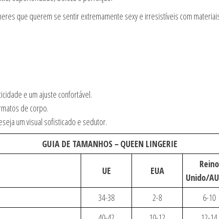
heres que querem se sentir extremamente sexy e irresistíveis com materiais
icidade e um ajuste confortável.
rmatos de corpo.
seja um visual sofisticado e sedutor.
GUIA DE TAMANHOS –
QUEEN LINGERIE
Reino
UE
EUA
Unido/A
34-38
2-8
6-10
40-42
10-12
12-14