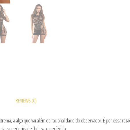
REVIEWS (0)
xtrema, a algo que vai além da racionalidade do observador. É por essa ra
a, superioridade, beleza e perfeição.