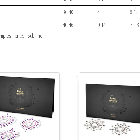
36-40
4-8
8-12
40-46
10-14
14-18
simplesmente… Sublime!