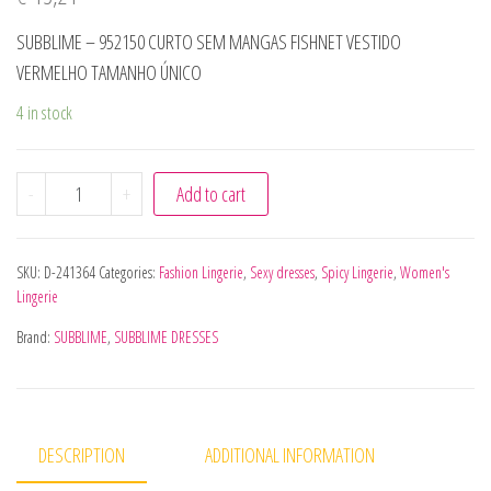
SUBBLIME – 952150 CURTO SEM MANGAS FISHNET VESTIDO
VERMELHO TAMANHO ÚNICO
4 in stock
SUBBLIME - 952150 CURTO SEM MANGAS FISHNET VESTI
-
+
Add to cart
SKU:
D-241364
Categories:
Fashion Lingerie
,
Sexy dresses
,
Spicy Lingerie
,
Women's
Lingerie
Brand:
SUBBLIME
,
SUBBLIME DRESSES
DESCRIPTION
ADDITIONAL INFORMATION