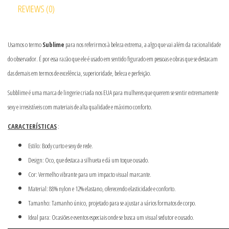
REVIEWS (0)
Usamos o termo
Sublime
para nos referirmos à beleza extrema, a algo que vai além da racionalidade
do observador. É por essa razão que ele é usado em sentido figurado em pessoas e obras que se destacam
das demais em termos de excelência, superioridade, beleza e perfeição.
Subblime é uma marca de lingerie criada nos EUA para mulheres que querem se sentir extremamente
sexy e irresistíveis com materiais de alta qualidade e máximo conforto.
CARACTERÍSTICAS
:
Estilo: Body curto e sexy de rede.
Design: Oco, que destaca a silhueta e dá um toque ousado.
Cor: Vermelho vibrante para um impacto visual marcante.
Material: 88% nylon e 12% elastano, oferecendo elasticidade e conforto.
Tamanho: Tamanho único, projetado para se ajustar a vários formatos de corpo.
Ideal para: Ocasiões e eventos especiais onde se busca um visual sedutor e ousado.