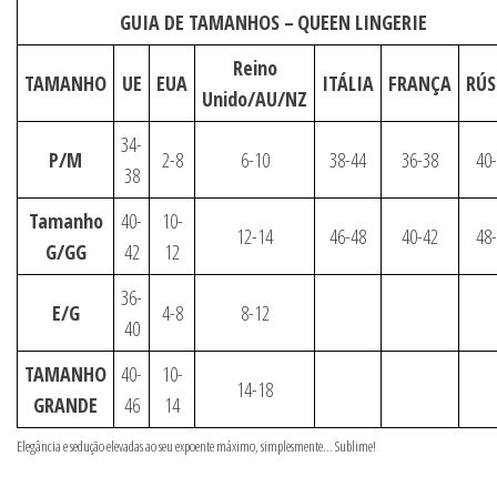
GUIA DE TAMANHOS –
QUEEN LINGERIE
Reino
TAMANHO
UE
EUA
ITÁLIA
FRANÇA
RÚS
Unido/AU/NZ
34-
P/M
2-8
6-10
38-44
36-38
40
38
Tamanho
40-
10-
12-14
46-48
40-42
48
G/GG
42
12
36-
E/G
4-8
8-12
40
TAMANHO
40-
10-
14-18
GRANDE
46
14
Elegância e sedução elevadas ao seu expoente máximo, simplesmente… Sublime!