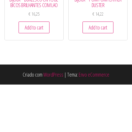
BICOS BRILHANTES COM LAO
DUSTER
€
16,25
€
14,22
Add to cart
Add to cart
Criado com
WordPress
|
Tema:
Envo eCommerce