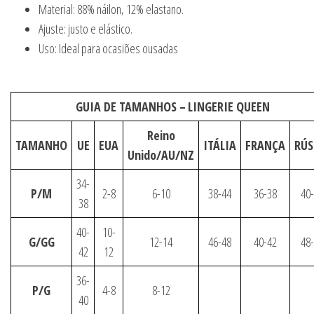
Material: 88% náilon, 12% elastano.
Ajuste: justo e elástico.
Uso: Ideal para ocasiões ousadas
GUIA DE TAMANHOS –
LINGERIE QUEEN
Reino
TAMANHO
UE
EUA
ITÁLIA
FRANÇA
RÚS
Unido/AU/NZ
34-
P/M
2-8
6-10
38-44
36-38
40
38
40-
10-
G/GG
12-14
46-48
40-42
48
42
12
36-
P/G
4-8
8-12
40