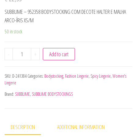
SUBBLIME – 952358 BODYSTOCKING COM DECOTE HALTER E MALHA
ARCO-ÍRIS XS/M
50 in stock
SUBBLIME - 952358 BODYSTOCKING COM DECOTE HALTER 
-
+
Add to cart
SKU:
D-241384
Categories:
Bodystocking
,
Fashion Lingerie
,
Spicy Lingerie
,
Women's
Lingerie
Brand:
SUBBLIME
,
SUBBLIME BODYSTOCKINGS
DESCRIPTION
ADDITIONAL INFORMATION