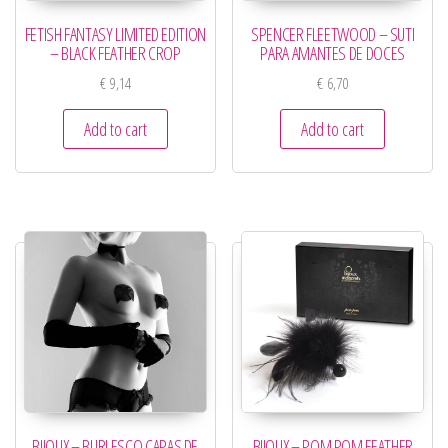
FETISH FANTASY LIMITED EDITION
SPENCER FLEETWOOD – SUTI
– BLACK FEATHER CROP
PARA AMANTES DE DOCES
€
9,14
€
6,70
Add to cart
Add to cart
BIJOUX – BURLESCO CAPAS DE
BIJOUX – POM POM FEATHER