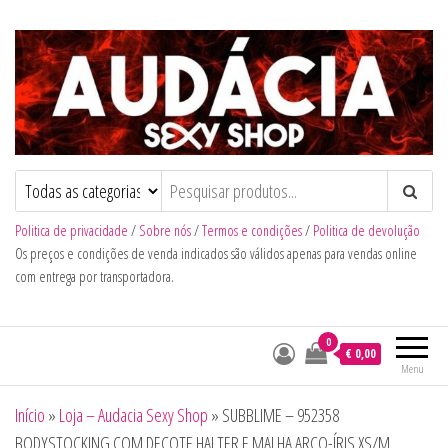
Audacia Sexy Shop
Politica de privacidade
/
Sobre nós
/
Termos e condições
/
Politica de devolução
Os preços e condições de venda indicados são válidos apenas para vendas online
com entrega por transportadora.
0
€ 0,00
Menu
Início
»
Loja – Audacia Sexy Shop
»
SUBBLIME – 952358
BODYSTOCKING COM DECOTE HALTER E MALHA ARCO-ÍRIS XS/M