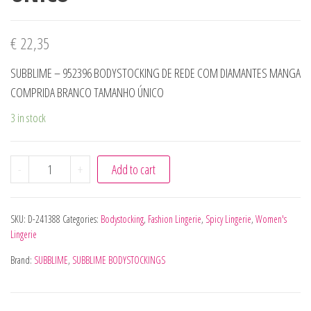
€
22,35
SUBBLIME – 952396 BODYSTOCKING DE REDE COM DIAMANTES MANGA
COMPRIDA BRANCO TAMANHO ÚNICO
3 in stock
SUBBLIME - 952396 BODYSTOCKING DE REDE COM DIAM
-
+
Add to cart
SKU:
D-241388
Categories:
Bodystocking
,
Fashion Lingerie
,
Spicy Lingerie
,
Women's
Lingerie
Brand:
SUBBLIME
,
SUBBLIME BODYSTOCKINGS