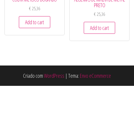
PRETO
€
25,36
€
25,36
Add to cart
Add to cart
Criado com
WordPress
|
Tema:
Envo eCommerce