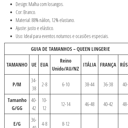
Design: Malha com losangos.
Cor: Branco.
Material: 88% náilon, 12% elastano.
Ajuste: justo e elástico.
Uso: Ideal para eventos noturnos e ocasiões especiais.
GUIA DE TAMANHOS –
QUEEN LINGERIE
Reino
TAMANHO
UE
EUA
ITÁLIA
FRANÇA
RÚS
Unido/AU/NZ
34-
P/M
2-8
6-10
38-44
36-38
40
38
Tamanho
40-
10-
12-14
46-48
40-42
48
G/GG
42
12
36-
E/G
4-8
8-12
40