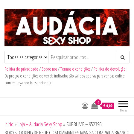
Audacia Sexy Shop
Politica de privacidade
/
Sobre nós
/
Termos e condições
/
Politica de devolução
Os preços e condições de venda indicados são válidos apenas para vendas online
com entrega por transportadora.
0
€ 0,00
Menu
Início
»
Loja – Audacia Sexy Shop
»
SUBBLIME – 952396
BODYSTOCKING DE REDE COM DIAMANTES MANGA COMPRIDA BRANCO