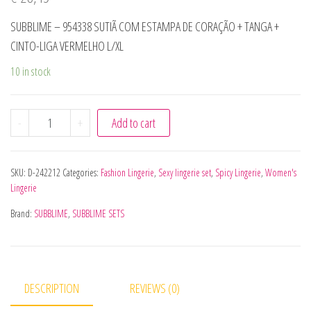
SUBBLIME – 954338 SUTIÃ COM ESTAMPA DE CORAÇÃO + TANGA +
CINTO-LIGA VERMELHO L/XL
10 in stock
SUBBLIME - 954338 SUTIÃ COM ESTAMPA DE CORAÇÃO + T
-
+
Add to cart
SKU:
D-242212
Categories:
Fashion Lingerie
,
Sexy lingerie set
,
Spicy Lingerie
,
Women's
Lingerie
Brand:
SUBBLIME
,
SUBBLIME SETS
DESCRIPTION
REVIEWS (0)