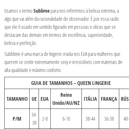
Usamos o termo
Sublime
para nos referirmos à beleza extrema, a
algo que vai além da racionalidade do observador. É por essa razão
que ele é usado em sentido figurado em pessoas e obras que se
destacam das demais em termos de excelência, superioridade,
beleza e perfeição.
Subblime é uma marca de lingerie criada nos EUA para mulheres que
querem se sentir extremamente sexy e irresistíveis com materiais de
alta qualidade e máximo conforto.
GUIA DE TAMANHOS –
QUEEN LINGERIE
Reino
TAMANHO
UE
EUA
ITÁLIA
FRANÇA
RÚS
Unido/AU/NZ
34-
P/M
2-8
6-10
38-44
36-38
40
38