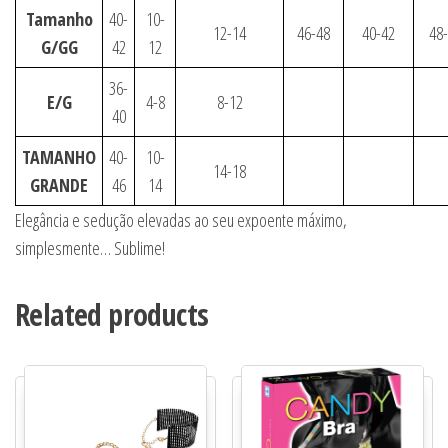
Tamanho
40-
10-
12-14
46-48
40-42
48
G/GG
42
12
36-
E/G
4-8
8-12
40
TAMANHO
40-
10-
14-18
GRANDE
46
14
Elegância e sedução elevadas ao seu expoente máximo,
simplesmente… Sublime!
Related products