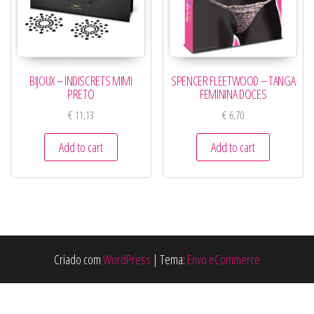
BIJOUX – INDISCRETS MIMI
SPENCER FLEETWOOD – TANGA
PRETO
FEMININA DOCES
€
11,13
€
6,70
Add to cart
Add to cart
Criado com
WordPress
|
Tema:
Envo eCommerce