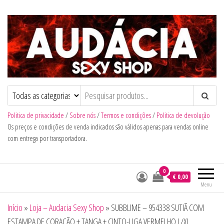
Audacia Sexy Shop
Politica de privacidade
/
Sobre nós
/
Termos e condições
/
Politica de devolução
Os preços e condições de venda indicados são válidos apenas para vendas online
com entrega por transportadora.
0
€ 0,00
Menu
Início
»
Loja – Audacia Sexy Shop
»
SUBBLIME – 954338 SUTIÃ COM
ESTAMPA DE CORAÇÃO + TANGA + CINTO-LIGA VERMELHO L/XL