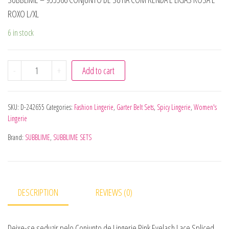
ROXO L/XL
6 in stock
SUBBLIME - 955366 CONJUNTO DE SUTIÃ COM RENDA E LIG
-
+
Add to cart
SKU:
D-242655
Categories:
Fashion Lingerie
,
Garter Belt Sets
,
Spicy Lingerie
,
Women's
Lingerie
Brand:
SUBBLIME
,
SUBBLIME SETS
DESCRIPTION
REVIEWS (0)
Deixe-se seduzir pelo Conjunto de Lingerie Pink Eyelash Lace Spliced,