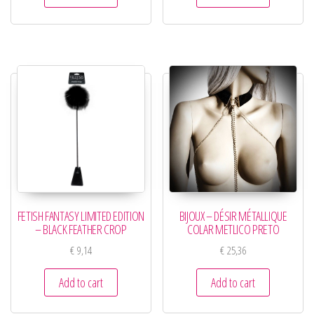
FETISH FANTASY LIMITED EDITION
BIJOUX – DÉSIR MÉTALLIQUE
– BLACK FEATHER CROP
COLAR METLICO PRETO
€
9,14
€
25,36
Add to cart
Add to cart