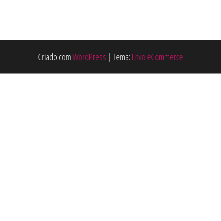
Criado com
WordPress
|
Tema:
Envo eCommerce