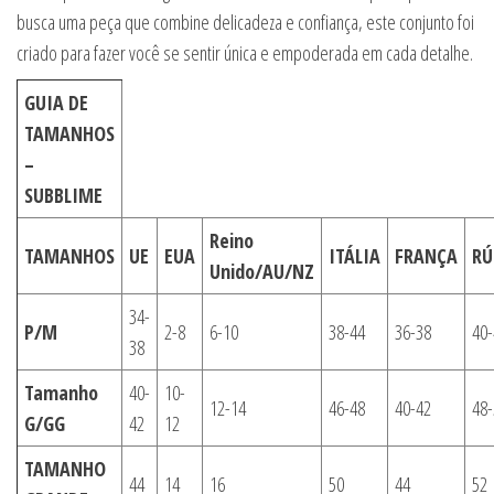
busca uma peça que combine delicadeza e confiança, este conjunto foi
criado para fazer você se sentir única e empoderada em cada detalhe.
GUIA DE
TAMANHOS
–
SUBBLIME
Reino
TAMANHOS
UE
EUA
ITÁLIA
FRANÇA
RÚ
Unido/AU/NZ
34-
P/M
2-8
6-10
38-44
36-38
40-
38
Tamanho
40-
10-
12-14
46-48
40-42
48-
G/GG
42
12
TAMANHO
44
14
16
50
44
52