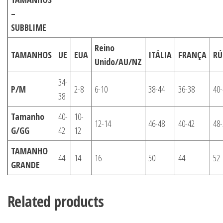
–
SUBBLIME
Reino
TAMANHOS
UE
EUA
ITÁLIA
FRANÇA
RÚ
Unido/AU/NZ
34-
P/M
2-8
6-10
38-44
36-38
40-
38
Tamanho
40-
10-
12-14
46-48
40-42
48-
G/GG
42
12
TAMANHO
44
14
16
50
44
52
GRANDE
Related products