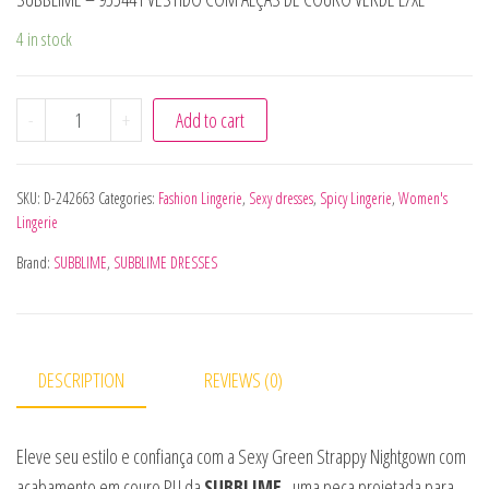
4 in stock
SUBBLIME - 955441 VESTIDO COM ALÇAS DE COURO VERDE 
-
+
Add to cart
SKU:
D-242663
Categories:
Fashion Lingerie
,
Sexy dresses
,
Spicy Lingerie
,
Women's
Lingerie
Brand:
SUBBLIME
,
SUBBLIME DRESSES
DESCRIPTION
REVIEWS (0)
Eleve seu estilo e confiança com a Sexy Green Strappy Nightgown com
acabamento em couro PU da
SUBBLIME
, uma peça projetada para