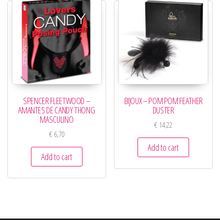
SPENCER FLEETWOOD –
BIJOUX – POM POM FEATHER
AMANTES DE CANDY THONG
DUSTER
MASCULINO
€
14,22
€
6,70
Add to cart
Add to cart