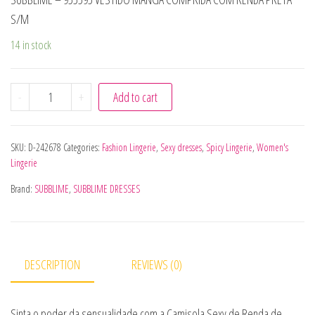
S/M
14 in stock
SUBBLIME - 955595 VESTIDO MANGA COMPRIDA COM REN
-
+
Add to cart
SKU:
D-242678
Categories:
Fashion Lingerie
,
Sexy dresses
,
Spicy Lingerie
,
Women's
Lingerie
Brand:
SUBBLIME
,
SUBBLIME DRESSES
DESCRIPTION
REVIEWS (0)
Sinta o poder da sensualidade com a Camisola Sexy de Renda de