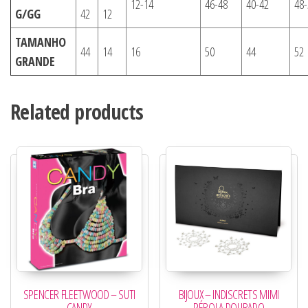
12-14
46-48
40-42
48-
G/GG
42
12
TAMANHO
44
14
16
50
44
52
GRANDE
Related products
SPENCER FLEETWOOD – SUTI
BIJOUX – INDISCRETS MIMI
CANDY
PÉROLA DOURADO