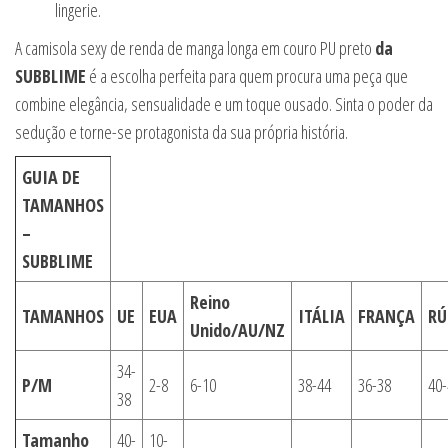
lingerie.
A camisola sexy de renda de manga longa em couro PU preto
da
SUBBLIME
é a escolha perfeita para quem procura uma peça que
combine elegância, sensualidade e um toque ousado. Sinta o poder da
sedução e torne-se protagonista da sua própria história.
GUIA DE
TAMANHOS
–
SUBBLIME
Reino
TAMANHOS
UE
EUA
ITÁLIA
FRANÇA
RÚ
Unido/AU/NZ
34-
P/M
2-8
6-10
38-44
36-38
40-
38
Tamanho
40-
10-