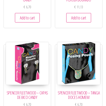
€
6,70
€
11,13
Add to cart
Add to cart
SPENCER FLEETWOOD – CAPAS
SPENCER FLEETWOOD – TANGA
DE BICO CANDY
DOCES HOMEM
€
6,70
€
6,70