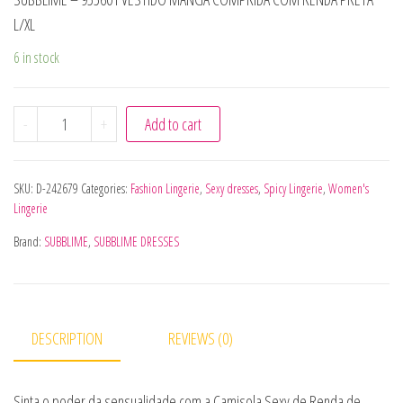
L/XL
6 in stock
SUBBLIME - 955601 VESTIDO MANGA COMPRIDA COM REND
-
+
Add to cart
SKU:
D-242679
Categories:
Fashion Lingerie
,
Sexy dresses
,
Spicy Lingerie
,
Women's
Lingerie
Brand:
SUBBLIME
,
SUBBLIME DRESSES
DESCRIPTION
REVIEWS (0)
Sinta o poder da sensualidade com a Camisola Sexy de Renda de