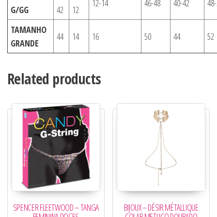
12-14
46-48
40-42
48-
G/GG
42
12
TAMANHO
44
14
16
50
44
52
GRANDE
Related products
SPENCER FLEETWOOD – TANGA
BIJOUX – DÉSIR MÉTALLIQUE
FEMININA DOCES
COLAR METLICO DOURADO