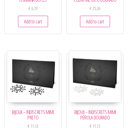
€
6,70
€
25,36
Add to cart
Add to cart
BIJOUX – INDISCRETS MIMI
BIJOUX – INDISCRETS MIMI
PRETO
PÉROLA DOURADO
€
11,13
€
11,13