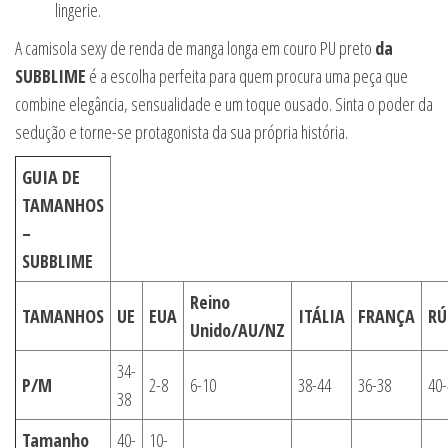
lingerie.
A camisola sexy de renda de manga longa em couro PU preto
da
SUBBLIME
é a escolha perfeita para quem procura uma peça que
combine elegância, sensualidade e um toque ousado. Sinta o poder da
sedução e torne-se protagonista da sua própria história.
GUIA DE
TAMANHOS
–
SUBBLIME
Reino
TAMANHOS
UE
EUA
ITÁLIA
FRANÇA
RÚ
Unido/AU/NZ
34-
P/M
2-8
6-10
38-44
36-38
40-
38
Tamanho
40-
10-