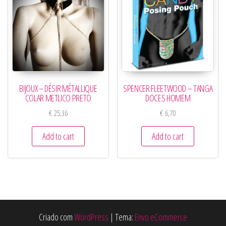
BIJOUX – DÉSIR MÉTALLIQUE
SPENCER FLEETWOOD – TANGA
COLAR METLICO PRETO
DOCES HOMEM
€
25,36
€
6,70
Add to cart
Add to cart
Criado com
WordPress
|
Tema:
Envo eCommerce