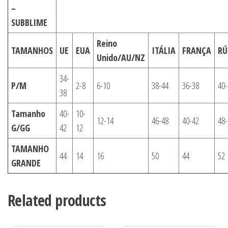
–
SUBBLIME
Reino
TAMANHOS
UE
EUA
ITÁLIA
FRANÇA
RÚ
Unido/AU/NZ
34-
P/M
2-8
6-10
38-44
36-38
40-
38
Tamanho
40-
10-
12-14
46-48
40-42
48-
G/GG
42
12
TAMANHO
44
14
16
50
44
52
GRANDE
Related products