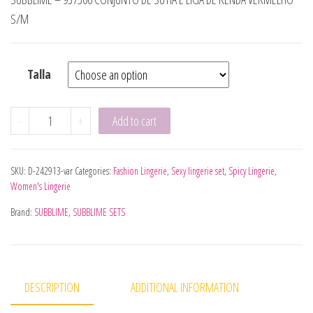
S/M
Talla
SUBBLIME - 957506 CONJUNTO SUJETADOR Y LIGA DE ENCA
-
+
Add to cart
SKU:
D-242913-var
Categories:
Fashion Lingerie
,
Sexy lingerie set
,
Spicy Lingerie
,
Women's Lingerie
Brand:
SUBBLIME
,
SUBBLIME SETS
DESCRIPTION
ADDITIONAL INFORMATION