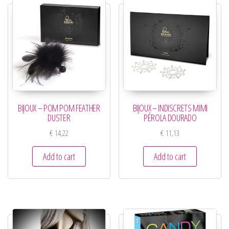
BIJOUX – POM POM FEATHER
BIJOUX – INDISCRETS MIMI
DUSTER
PÉROLA DOURADO
€
14,22
€
11,13
Add to cart
Add to cart