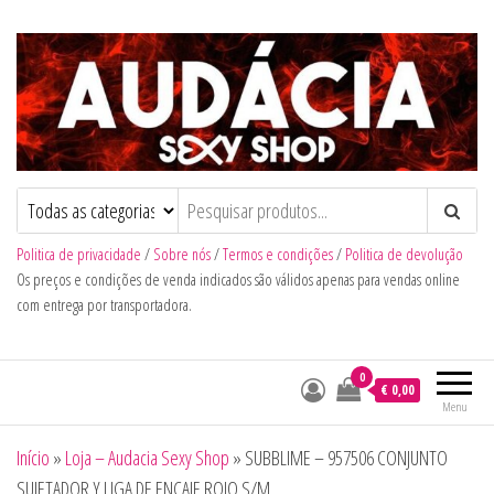
Audacia Sexy Shop
Politica de privacidade
/
Sobre nós
/
Termos e condições
/
Politica de devolução
Os preços e condições de venda indicados são válidos apenas para vendas online
com entrega por transportadora.
0
€ 0,00
Menu
Início
»
Loja – Audacia Sexy Shop
»
SUBBLIME – 957506 CONJUNTO
SUJETADOR Y LIGA DE ENCAJE ROJO S/M