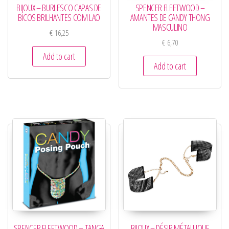
BIJOUX – BURLESCO CAPAS DE
SPENCER FLEETWOOD –
BICOS BRILHANTES COM LAO
AMANTES DE CANDY THONG
MASCULINO
€
16,25
€
6,70
Add to cart
Add to cart
SPENCER FLEETWOOD – TANGA
BIJOUX – DÉSIR MÉTALLIQUE