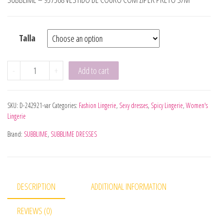
Talla
SUBBLIME - 955601 VESTIDO MANGA COMPRIDA COM REND
-
+
Add to cart
SKU:
D-242921-var
Categories:
Fashion Lingerie
,
Sexy dresses
,
Spicy Lingerie
,
Women's
Lingerie
Brand:
SUBBLIME
,
SUBBLIME DRESSES
DESCRIPTION
ADDITIONAL INFORMATION
REVIEWS (0)