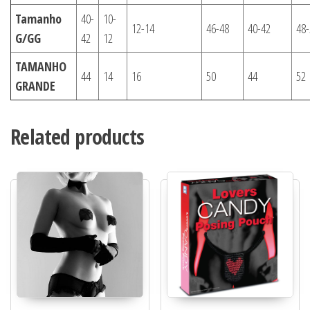
Tamanho
40-
10-
12-14
46-48
40-42
48-
G/GG
42
12
TAMANHO
44
14
16
50
44
52
GRANDE
Related products