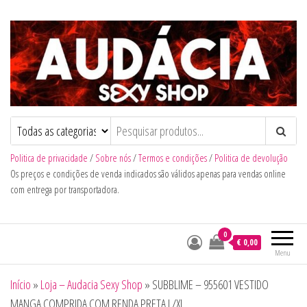
Audacia Sexy Shop
Politica de privacidade
/
Sobre nós
/
Termos e condições
/
Politica de devolução
Os preços e condições de venda indicados são válidos apenas para vendas online
com entrega por transportadora.
0
€ 0,00
Menu
Início
»
Loja – Audacia Sexy Shop
»
SUBBLIME – 955601 VESTIDO
MANGA COMPRIDA COM RENDA PRETA L/XL