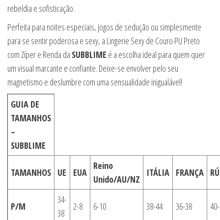
rebeldia e sofisticação.
Perfeita para noites especiais, jogos de sedução ou simplesmente
para se sentir poderosa e sexy, a Lingerie Sexy de Couro PU Preto
com Zíper e Renda da
SUBBLIME
é a escolha ideal para quem quer
um visual marcante e confiante. Deixe-se envolver pelo seu
magnetismo e deslumbre com uma sensualidade inigualável!
GUIA DE
TAMANHOS
–
SUBBLIME
Reino
TAMANHOS
UE
EUA
ITÁLIA
FRANÇA
RÚ
Unido/AU/NZ
34-
P/M
2-8
6-10
38-44
36-38
40-
38