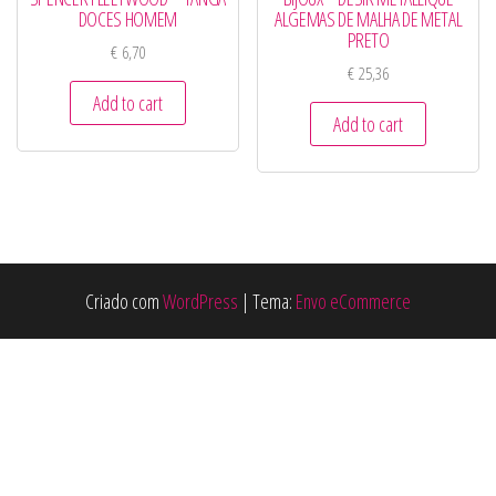
DOCES HOMEM
ALGEMAS DE MALHA DE METAL
PRETO
€
6,70
€
25,36
Add to cart
Add to cart
Criado com
WordPress
|
Tema:
Envo eCommerce