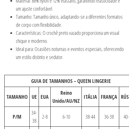
Material: 88% nylon e 12% elastano, garantindo elasticidade e
um ajuste confortável.
Tamanho: Tamanho único, adaptando-se a diferentes formatos
de corpo com flexibilidade.
Características: O crochê preto vazado proporciona um visual
chique e moderno.
Ideal para: Ocasiões noturnas e eventos especiais, oferecendo
um estilo distinto e sedutor.
GUIA DE TAMANHOS –
QUEEN LINGERIE
Reino
TAMANHO
UE
EUA
ITÁLIA
FRANÇA
RÚS
Unido/AU/NZ
34-
P/M
2-8
6-10
38-44
36-38
40
38