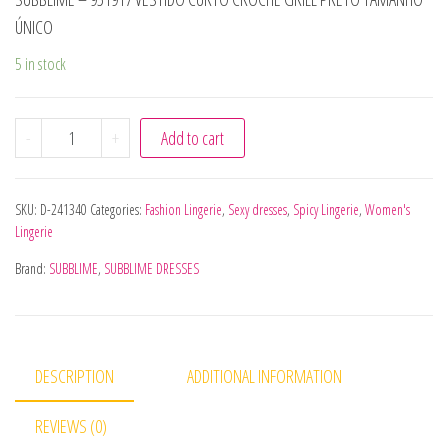
ÚNICO
5 in stock
SUBBLIME - 951917 VESTIDO CURTO CROCHÊ GRILL PRET
-
+
Add to cart
SKU:
D-241340
Categories:
Fashion Lingerie
,
Sexy dresses
,
Spicy Lingerie
,
Women's
Lingerie
Brand:
SUBBLIME
,
SUBBLIME DRESSES
DESCRIPTION
ADDITIONAL INFORMATION
REVIEWS (0)