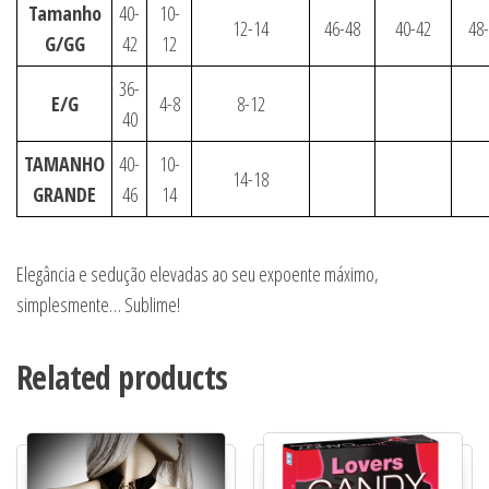
Tamanho
40-
10-
12-14
46-48
40-42
48
G/GG
42
12
36-
E/G
4-8
8-12
40
TAMANHO
40-
10-
14-18
GRANDE
46
14
Elegância e sedução elevadas ao seu expoente máximo,
simplesmente… Sublime!
Related products