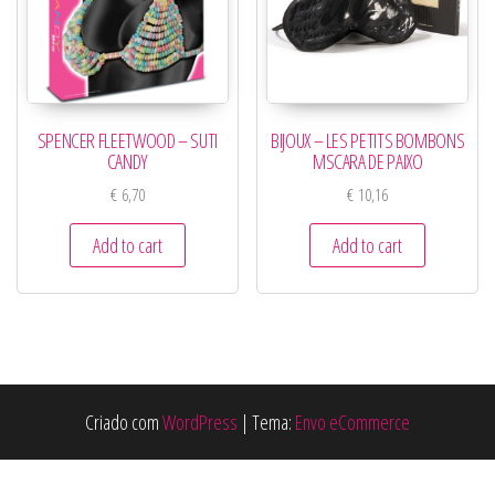
SPENCER FLEETWOOD – SUTI
BIJOUX – LES PETITS BOMBONS
CANDY
MSCARA DE PAIXO
€
6,70
€
10,16
Add to cart
Add to cart
Criado com
WordPress
|
Tema:
Envo eCommerce