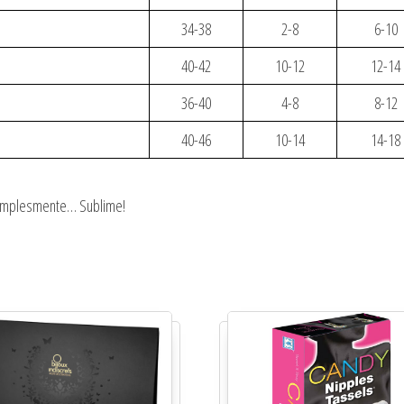
34-38
2-8
6-10
40-42
10-12
12-14
36-40
4-8
8-12
40-46
10-14
14-18
simplesmente… Sublime!