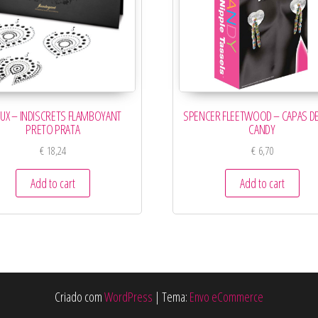
OUX – INDISCRETS FLAMBOYANT
SPENCER FLEETWOOD – CAPAS DE
PRETO PRATA
CANDY
€
18,24
€
6,70
Add to cart
Add to cart
Criado com
WordPress
|
Tema:
Envo eCommerce