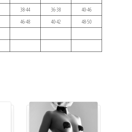
38-44
36-38
40-46
46-48
40-42
48-50