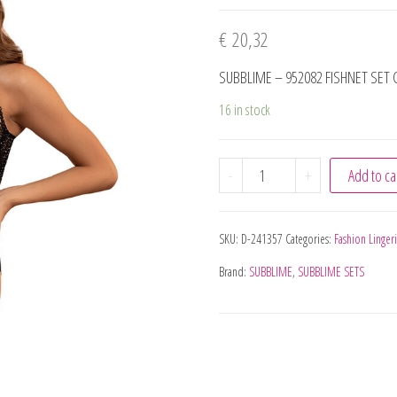
€
20,32
SUBBLIME – 952082 FISHNET SE
16 in stock
SUBBLIME - 952082 FIS
-
+
Add to ca
SKU:
D-241357
Categories:
Fashion Linger
Brand:
SUBBLIME
,
SUBBLIME SETS