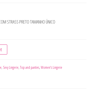
T COM STRASS PRETO TAMANHO ÚNICO
HNET SET COM STRASS PRETO TAMANHO ÚNICO quantity
rt
ie
,
Sexy Lingerie
,
Top and panties
,
Women's Lingerie