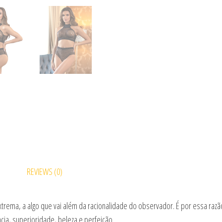
REVIEWS (0)
xtrema, a algo que vai além da racionalidade do observador. É por essa ra
a, superioridade, beleza e perfeição.