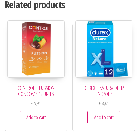
Related products
CONTROL – FUSSION
DUREX – NATURAL XL 12
CONDOMS 12 UNITS
UNIDADES
€
9,91
€
8,64
Add to cart
Add to cart