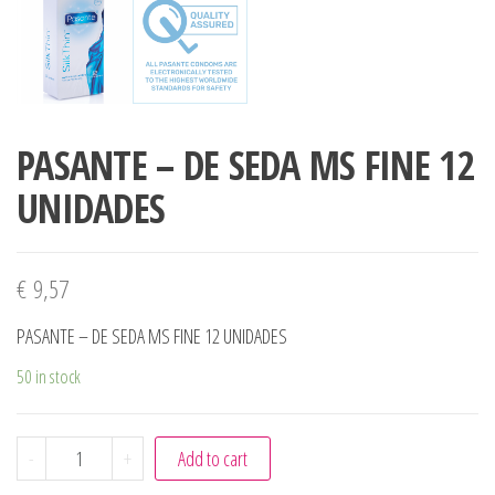
PASANTE – DE SEDA MS FINE 12
UNIDADES
€
9,57
PASANTE – DE SEDA MS FINE 12 UNIDADES
50 in stock
PASANTE - DE SEDA MS FINE 12 UNIDADES quantity
-
+
Add to cart