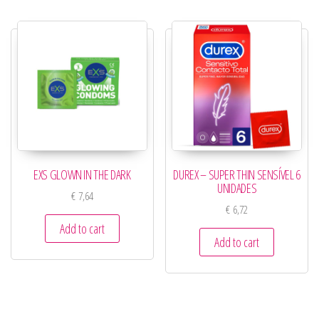
EXS GLOWN IN THE DARK
DUREX – SUPER THIN SENSÍVEL 6
UNIDADES
€
7,64
€
6,72
Add to cart
Add to cart