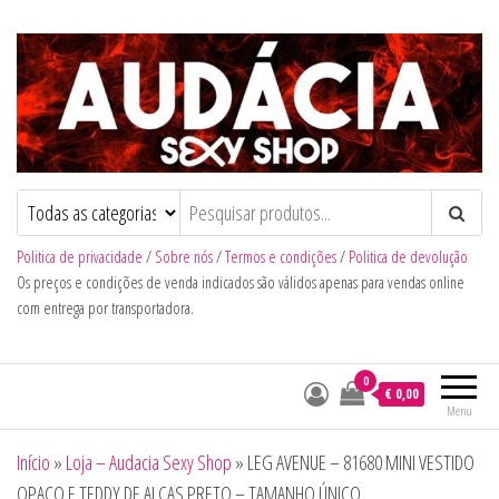
Audacia Sexy Shop
Politica de privacidade
/
Sobre nós
/
Termos e condições
/
Politica de devolução
Os preços e condições de venda indicados são válidos apenas para vendas online
com entrega por transportadora.
0
€ 0,00
Menu
Início
»
Loja – Audacia Sexy Shop
»
LEG AVENUE – 81680 MINI VESTIDO
OPACO E TEDDY DE ALÇAS PRETO – TAMANHO ÚNICO