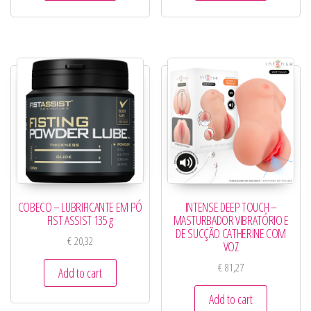
COBECO – LUBRIFICANTE EM PÓ
INTENSE DEEP TOUCH –
FIST ASSIST 135 g
MASTURBADOR VIBRATÓRIO E
DE SUCÇÃO CATHERINE COM
€
20,32
VOZ
€
81,27
Add to cart
Add to cart