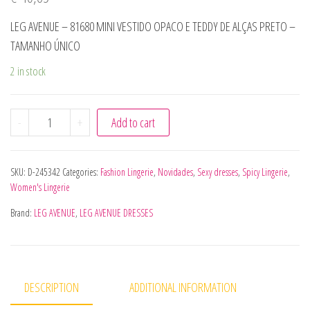
LEG AVENUE – 81680 MINI VESTIDO OPACO E TEDDY DE ALÇAS PRETO –
TAMANHO ÚNICO
2 in stock
LEG AVENUE - 81680 MINI VESTIDO OPACO E TEDDY DE A
-
+
Add to cart
SKU:
D-245342
Categories:
Fashion Lingerie
,
Novidades
,
Sexy dresses
,
Spicy Lingerie
,
Women's Lingerie
Brand:
LEG AVENUE
,
LEG AVENUE DRESSES
DESCRIPTION
ADDITIONAL INFORMATION