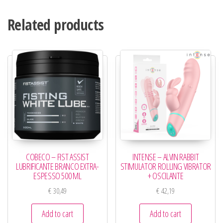
Related products
COBECO – FIST ASSIST
INTENSE – ALVIN RABBIT
LUBRIFICANTE BRANCO EXTRA-
STIMULATOR ROLLING VIBRATOR
ESPESSO 500 ML
+ OSCILANTE
€
30,49
€
42,19
Add to cart
Add to cart