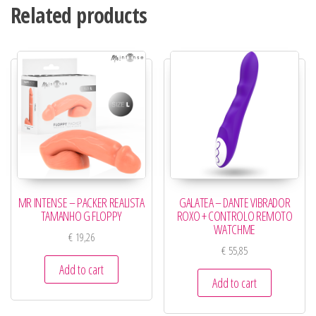
Related products
MR INTENSE – PACKER REALISTA
GALATEA – DANTE VIBRADOR
TAMANHO G FLOPPY
ROXO + CONTROLO REMOTO
WATCHME
€
19,26
€
55,85
Add to cart
Add to cart