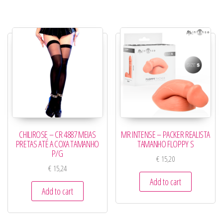
CHILIROSE – CR 4887 MEIAS
MR INTENSE – PACKER REALISTA
PRETAS ATÉ A COXA TAMANHO
TAMANHO FLOPPY S
P/G
€
15,20
€
15,24
Add to cart
Add to cart