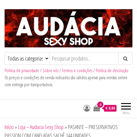
Audacia Sexy Shop
Politica de privacidade
/
Sobre nós
/
Termos e condições
/
Politica de devolução
Os preços e condições de venda indicados são válidos apenas para vendas online
com entrega por transportadora.
0
€ 0,00
Menu
Início
»
Loja – Audacia Sexy Shop
»
PASANTE – PRESERVATIVOS
PASSION COM CANELADAS SACHÊ 144 UNIDADES