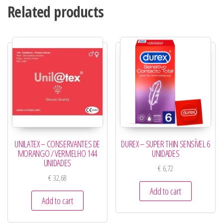
Related products
UNILATEX – CONSERVANTES DE
DUREX – SUPER THIN SENSÍVEL 6
MORANGO / VERMELHO 144
UNIDADES
UNIDADES
€
6,72
€
32,68
Add to cart
Add to cart